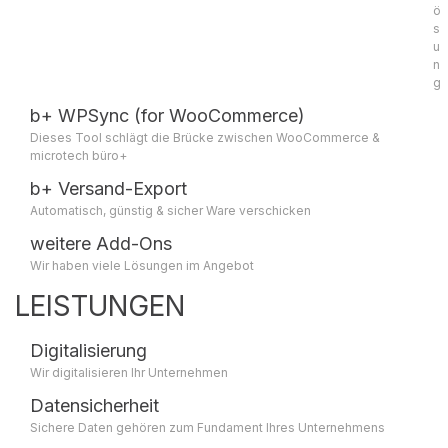
ö
s
u
n
g
b+ WPSync (for WooCommerce)
Dieses Tool schlägt die Brücke zwischen WooCommerce &
microtech büro+
b+ Versand-Export
Automatisch, günstig & sicher Ware verschicken
weitere Add-Ons
Wir haben viele Lösungen im Angebot
LEISTUNGEN
Digitalisierung
Wir digitalisieren Ihr Unternehmen
Datensicherheit
Sichere Daten gehören zum Fundament Ihres Unternehmens