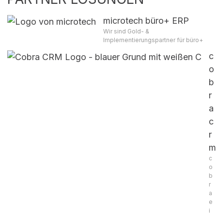
microtech büro+ ERP
Wir sind Gold- &
Implementierungspartner für büro+
c
o
b
r
a
c
r
m
c
o
b
r
a
e
i