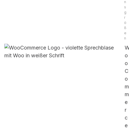
n
s
g
r
ö
ß
e
n
o
o
C
o
m
m
e
r
c
e