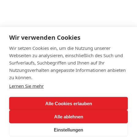
Wir verwenden Cookies
Datenschutz
Impressum
Wir setzen Cookies ein, um die Nutzung unserer
Cookie Einstellungen
Webseiten zu analysieren, einschließlich des Such und
Surfverlaufs, Suchbegriffen und Ihnen auf Ihr
© Jens Hampe - Archiv Systemhaus Hampe
Nutzungsverhalten angepasste Informationen anbieten
Seit 2023 fokussiert sich
Jens Hampe
auf neue
zu können.
berufliche Aufgaben.
Lernen Sie mehr
Das Systemhaus Hampe ist nicht mehr operativ
tätig. Kunden, Projekte und Software-
Alle Cookies erlauben
Entwicklungen wurden im September 2023 an die
Alle ablehnen
MikroPlan GmbH übergeben.
Einstellungen