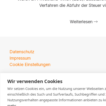
Verfahren die Abfuhr der Steuer vi
Weiterlesen
Datenschutz
Impressum
Cookie Einstellungen
Wir verwenden Cookies
Seit 2023 fokus
Das Systemhaus Hampe ist nicht mehr operativ 
Wir setzen Cookies ein, um die Nutzung unserer Webseiten z
einschließlich des Such und Surfverlaufs, Suchbegriffen und 
wurden im 
Nutzungsverhalten angepasste Informationen anbieten zu k
mehr