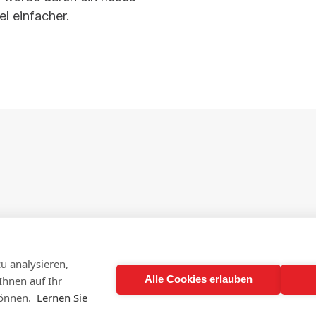
el einfacher.
© Jens Hampe - Archiv Systemhaus Hampe
siert sich
Jens Hampe
auf neue berufliche Aufgaben.
tätig. Kunden, Projekte und Software-Entwicklungen
u analysieren,
Alle Cookies erlauben
Ihnen auf Ihr
September 2023 an die MikroPlan GmbH übergeben.
önnen.
Lernen Sie