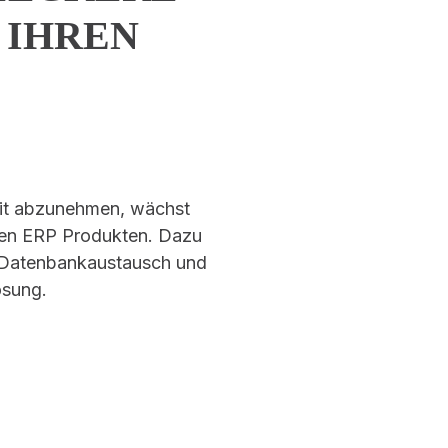
 IHREN
eit abzunehmen, wächst
ren ERP Produkten. Dazu
r Datenbankaustausch und
ösung.