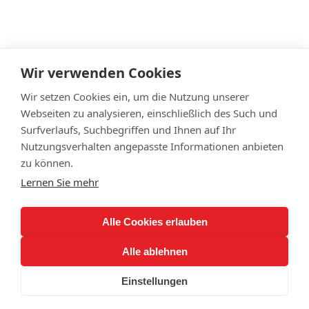
Wir verwenden Cookies
Datenschutz
Impressum
Wir setzen Cookies ein, um die Nutzung unserer
Cookie Einstellungen
Webseiten zu analysieren, einschließlich des Such und
Surfverlaufs, Suchbegriffen und Ihnen auf Ihr
© Jens Hampe - Archiv Systemhaus Hampe
Nutzungsverhalten angepasste Informationen anbieten
Seit 2023 fokussiert sich
Jens Hampe
auf neue
zu können.
berufliche Aufgaben.
Lernen Sie mehr
Das Systemhaus Hampe ist nicht mehr operativ
tätig. Kunden, Projekte und Software-
Alle Cookies erlauben
Entwicklungen wurden im September 2023 an die
Alle ablehnen
MikroPlan GmbH übergeben.
Einstellungen