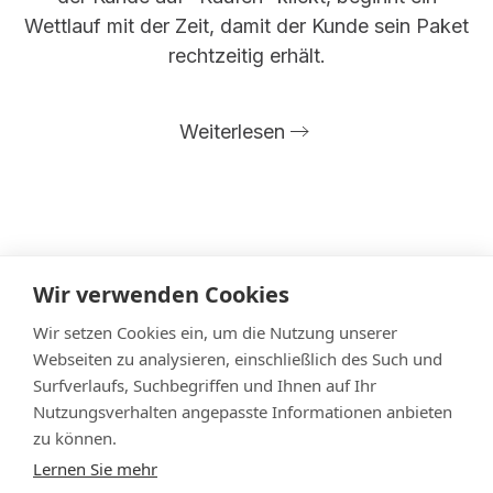
Wettlauf mit der Zeit, damit der Kunde sein Paket
rechtzeitig erhält.
Weiterlesen
Wir verwenden Cookies
Datenschutz
Impressum
Wir setzen Cookies ein, um die Nutzung unserer
Cookie Einstellungen
Webseiten zu analysieren, einschließlich des Such und
Surfverlaufs, Suchbegriffen und Ihnen auf Ihr
© Jens Hampe - Archiv Systemhaus Hampe
Nutzungsverhalten angepasste Informationen anbieten
Seit 2023 fokussiert sich
Jens Hampe
auf neue
zu können.
berufliche Aufgaben.
Lernen Sie mehr