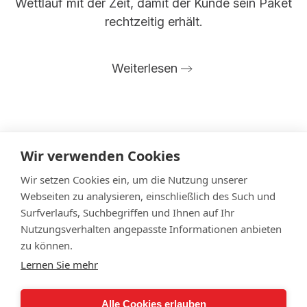
Wettlauf mit der Zeit, damit der Kunde sein Paket
rechtzeitig erhält.
Weiterlesen
Wir verwenden Cookies
Wir setzen Cookies ein, um die Nutzung unserer
Datenschutz
Impressum
Webseiten zu analysieren, einschließlich des Such und
Cookie Einstellungen
Surfverlaufs, Suchbegriffen und Ihnen auf Ihr
Nutzungsverhalten angepasste Informationen anbieten
© Jens Hampe - Archiv Systemhaus Hampe
zu können.
Seit 2023 fokussiert sich
Jens Hampe
auf neue
Lernen Sie mehr
berufliche Aufgaben.
Das Systemhaus Hampe ist nicht mehr operativ
Alle Cookies erlauben